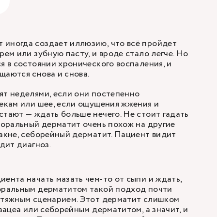
 иногда создает иллюзию, что всё пройдет
рем или зубную пасту, и вроде стало легче. Но
я в состоянии хронического воспаления, и
щаются снова и снова.
ят неделями, если они постепенно
векам или шее, если ощущения жжения и
стают — ждать больше нечего. Не стоит гадать
риоральный дерматит очень похож на другие
 акне, себорейный дерматит. Пациент видит
идит диагноз.
иента начать мазать чем-то от сыпи и ждать,
иоральным дерматитом такой подход почти
атяжным сценарием. Этот дерматит слишком
озацеа или себорейным дерматитом, а значит, и