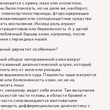
ачинается с крема, мази или косметики,
ы были помогать, но на деле же, наоборот,
е глюкокортикостероиды, фторсодержащие
 увлажняющие или солнцезащитные средства:
тить воспаление. Иногда роль играют
нтрацептивов или беременность. А у детей
лабленный барьер кожи, например, после
ния стероидных мазей.
льный дерматит особенным?
рный ободок непораженной кожи вокруг
Это важный диагностический штрих, который
чить его от акне или розацеа.
ие выраженного зуда. Пациенты чаще жалуются
ие или болезненность кожи, но не на
чесать лицо.
, например, ведет себя иначе. Там высыпания
осистой части головы, в области бровей и
, часто сопровождаются желтоватыми
роводить дифференциальную диагностику с