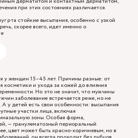
рейным дерматитом и контактным дерматитом,
ечения при этих состояниях различается.
руг рта стойкие высыпания, особенно с узкой
 речь, скорее всего, идет именно о
те
ся у женщин 15–45 лет. Причины разные: от
я косметики и ухода за кожей до влияния
еременности. Но это не значит, что мужчины
ужчин заболевание встречается реже, но не
 А у детей есть свои особенности: высыпания
рупные участки лица, включая
иназальную зоны. Особая форма,
ей, — гранулематозный периоральный
ее, цвет может быть красно-коричневым, но в
аболеваний, он всегда проходит без рубцов.