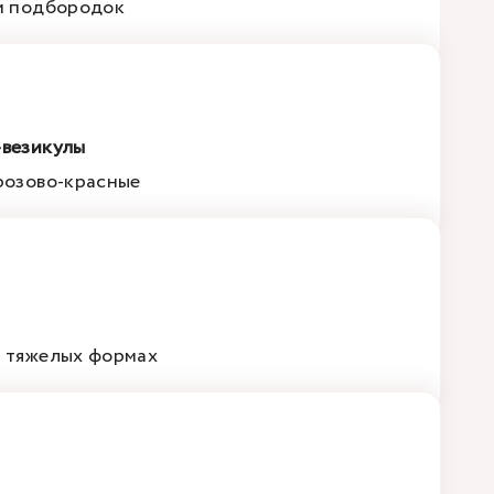
 и подбородок
-везикулы
 розово-красные
е тяжелых формах