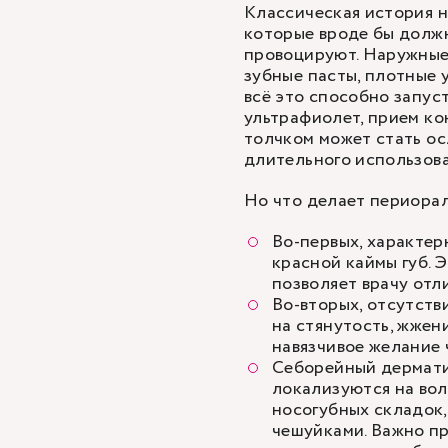
Классическая история н
которые вроде бы должн
провоцируют. Наружны
зубные пасты, плотные
всё это способно запус
ультрафиолет, прием ко
толчком может стать ос
длительного использова
Но что делает периора
Во-первых, характе
красной каймы губ. 
позволяет врачу отли
Во-вторых, отсутств
на стянутость, жжен
навязчивое желание 
Себорейный дерматит
локализуются на вол
носогубных складок
чешуйками. Важно п