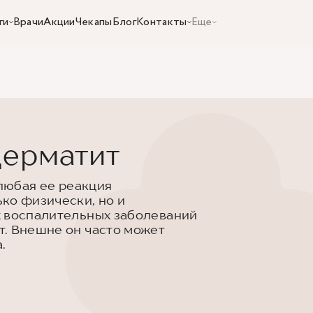
ги
Врачи
Акции
Чекапы
Блог
Контакты
Еще
дерматит
 любая ее реакция
ко физически, но и
х воспалительных заболеваний
. Внешне он часто может
.