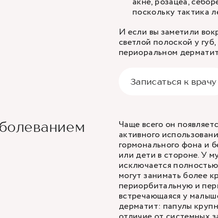
акне, розацеа, себо
поскольку тактика л
И если вы заметили вок
светлой полоской у губ,
периоральном дермати
Записаться к врачу
Чаще всего он появляет
аболеванием
активного использовани
гормонального фона и б
или дети в стороне. У м
исключается полностью.
могут занимать более к
периорбитальную и пер
встречающаяся у малыш
дерматит: папулы крупн
отличие от системных з