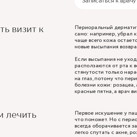
Записаться к врачу
Периоральный дерматит
ть визит к
само: например, убрал к
чаще всего кожа остаетс
новые высыпания возвра
Если высыпания не уход
расползаются от рта к 
стянутости только нара
на глаз, потому что пе
болезни кожи: розацеа,
красные пятна, а врач в
Первое искушение у пац
м лечить
что поможет. Но с пер
всегда оборачивается з
легко спутать с акне, р