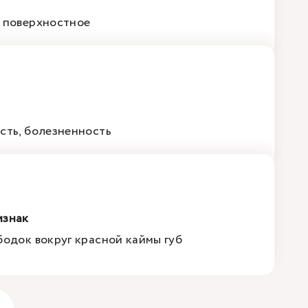
 поверхностное
сть, болезненность
изнак
бодок вокруг красной каймы губ