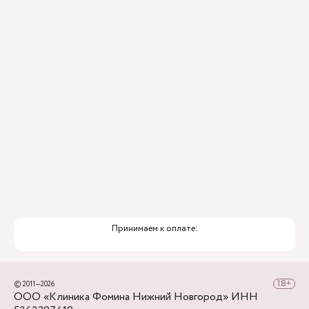
Контроль всех этапов лечения с помощью
ИИ
Привлечение федеральных экспертов
Премиальный уровень сервиса
Служба заботы о пациентах
Принимаем к оплате:
© 2011—2026
ООО «Клиника Фомина Нижний Новгород» ИНН