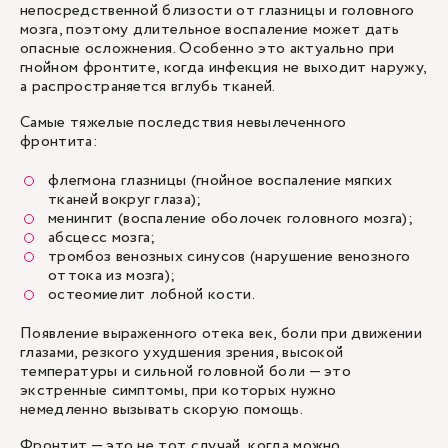
непосредственной близости от глазницы и головного
мозга, поэтому длительное воспаление может дать
опасные осложнения. Особенно это актуально при
гнойном фронтите, когда инфекция не выходит наружу,
а распространяется вглубь тканей.
Самые тяжелые последствия невылеченного
фронтита:
флегмона глазницы (гнойное воспаление мягких
тканей вокруг глаза);
менингит (воспаление оболочек головного мозга);
абсцесс мозга;
тромбоз венозных синусов (нарушение венозного
оттока из мозга);
остеомиелит лобной кости.
Появление выраженного отека век, боли при движении
глазами, резкого ухудшения зрения, высокой
температуры и сильной головной боли — это
экстренные симптомы, при которых нужно
немедленно вызывать скорую помощь.
Фронтит — это не тот случай, когда можно