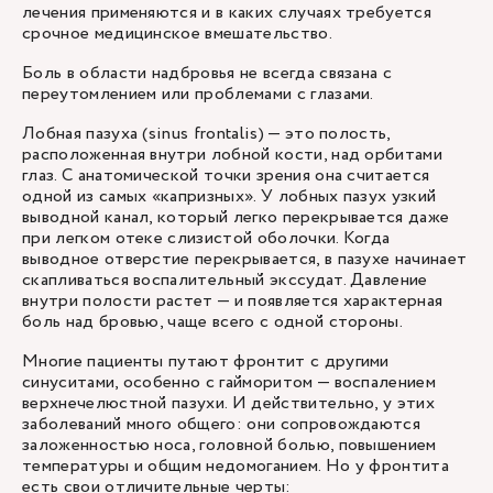
лечения применяются и в каких случаях требуется
срочное медицинское вмешательство.
Боль в области надбровья не всегда связана с
переутомлением или проблемами с глазами.
Лобная пазуха (sinus frontalis) — это полость,
расположенная внутри лобной кости, над орбитами
глаз. С анатомической точки зрения она считается
одной из самых «капризных». У лобных пазух узкий
выводной канал, который легко перекрывается даже
при легком отеке слизистой оболочки. Когда
выводное отверстие перекрывается, в пазухе начинает
скапливаться воспалительный экссудат. Давление
внутри полости растет — и появляется характерная
боль над бровью, чаще всего с одной стороны.
Многие пациенты путают фронтит с другими
синуситами, особенно с гайморитом — воспалением
верхнечелюстной пазухи. И действительно, у этих
заболеваний много общего: они сопровождаются
заложенностью носа, головной болью, повышением
температуры и общим недомоганием. Но у фронтита
есть свои отличительные черты: