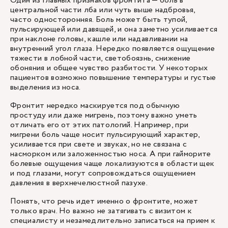
Один из главных признаков фронтита — боль в
центральной части лба или чуть выше надбровья,
часто односторонняя. Боль может быть тупой,
пульсирующей или давящей, и она заметно усиливается
при наклоне головы, кашле или надавливании на
внутренний угол глаза. Нередко появляется ощущение
тяжести в лобной части, светобоязнь, снижение
обоняния и общее чувство разбитости. У некоторых
пациентов возможно повышение температуры и густые
выделения из носа.
Фронтит нередко маскируется под обычную
простуду или даже
мигрень
, поэтому важно уметь
отличать его от этих патологий. Например, при
мигрени боль чаще носит пульсирующий характер,
усиливается при свете и звуках, но не связана с
насморком или заложенностью носа. А при гайморите
болевые ощущения чаще локализуются в области щек
и под глазами, могут сопровождаться ощущением
давления в верхнечелюстной пазухе.
Понять, что речь идет именно о фронтите, может
только врач. Но важно не затягивать с визитом к
специалисту и незамедлительно записаться на прием к