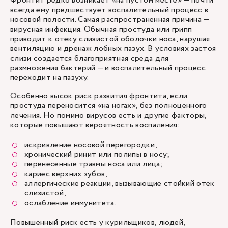
Фронтит редко возникает «на пустом месте» — почти
всегда ему предшествует воспалительный процесс в
носовой полости. Самая распространенная причина —
вирусная инфекция. Обычная простуда или грипп
приводит к отеку слизистой оболочки носа, нарушая
вентиляцию и дренаж лобных пазух. В условиях застоя
слизи создается благоприятная среда для
размножения бактерий — и воспалительный процесс
переходит на пазуху.
Особенно высок риск развития фронтита, если
простуда переносится «на ногах», без полноценного
лечения. Но помимо вирусов есть и другие факторы,
которые повышают вероятность воспаления:
искривление носовой перегородки;
хронический ринит или полипы в носу;
перенесенные травмы носа или лица;
кариес верхних зубов;
аллергические реакции, вызывающие стойкий отек
слизистой;
ослабление иммунитета.
Повышенный риск есть у курильщиков, людей,