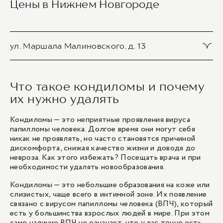
Цены в Нижнем Новгороде
ул. Маршала Малиновского, д. 13
Удаление доброкачественных новообразований
кожи (более 2 см)
Что такое кондиломы и почему
5 300 ₽
их нужно удалять
Кондиломы — это неприятные проявления вируса
Удаление доброкачественных новообразований
папилломы человека. Долгое время они могут себя
кожи (до 2 см)
никак не проявлять, но часто становятся причиной
4 000 ₽
дискомфорта, снижая качество жизни и доводя до
невроза. Как этого избежать? Посещать врача и при
необходимости удалять новообразования.
1
/
1
Кондиломы — это небольшие образования на коже или
слизистых, чаще всего в интимной зоне. Их появление
связано с вирусом папилломы человека (ВПЧ), который
есть у большинства взрослых людей в мире. При этом
само наличие ВПЧ не означает, что у вас точно есть