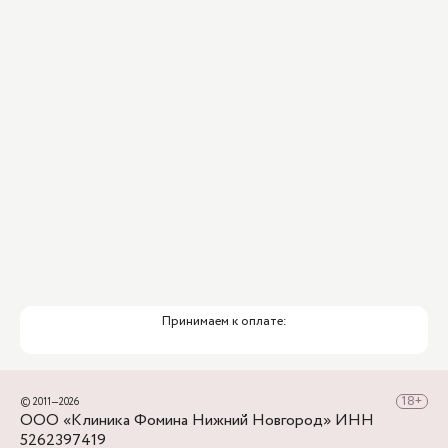
ИИ
Привлечение федеральных экспертов
Премиальный уровень сервиса
Служба заботы о пациентах
Принимаем к оплате:
© 2011—2026
ООО «Клиника Фомина Нижний Новгород» ИНН
5262397419