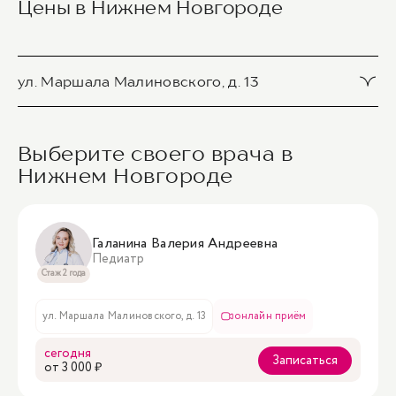
Цены в Нижнем Новгороде
ул. Маршала Малиновского, д. 13
Краткая консультация педиатра с оформлением
справки (детство)
Выберите своего врача в
2 200 ₽
Нижнем Новгороде
1
/
1
Галанина Валерия Андреевна
Педиатр
Стаж 2 года
ул. Маршала Малиновского, д. 13
онлайн приём
сегодня
Записаться
oт 3 000 ₽