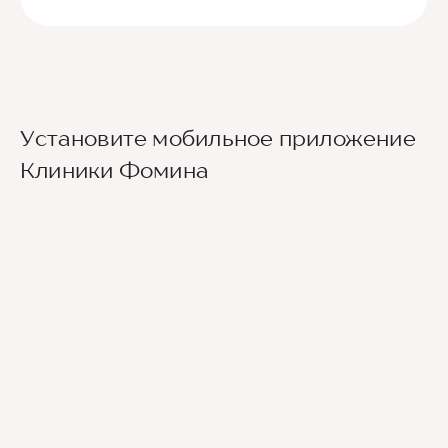
Установите мобильное приложение
Клиники Фомина
Ведущие врачи региона
Современное экспертное оборудование
Контроль всех этапов лечения с помощью
ИИ
Привлечение федеральных экспертов
Премиальный уровень сервиса
Служба заботы о пациентах