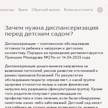
 осмотры
Врачи
Обратный звонок
Вопросы и ответы
Зачем нужна диспансеризация
перед детским садом?
Диспансеризация — комплексное обследование
готовности ребенка к нагрузкам и детскому
коллективу. Порядок ее проведения регламентируется
Приказом Минздрава №211н от 14.04.2025 года.
Диспансеризация дошкольников направлена на
выявление патологий, рисков развития отклонений и
ранних признаков болезней. По результатам
обследования педиатр определяет, к какой группе
здоровья относится малыш и какие физические
нагрузки ему разрешены (физкультурная группа). Кроме
того родители получают рекомендации по
профилактике и план лечения, если были обнаружены
симптомы каких-либо заболеваний. Детский сад несет
для ребенка не только новые возможности, знания и