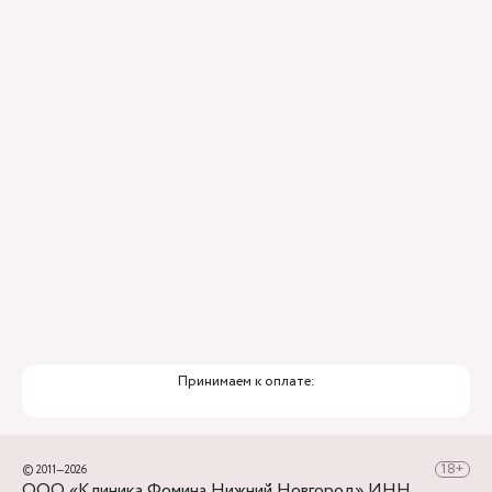
Контроль всех этапов лечения с помощью
ИИ
Привлечение федеральных экспертов
Премиальный уровень сервиса
Служба заботы о пациентах
Принимаем к оплате:
© 2011—2026
ООО «Клиника Фомина Нижний Новгород» ИНН