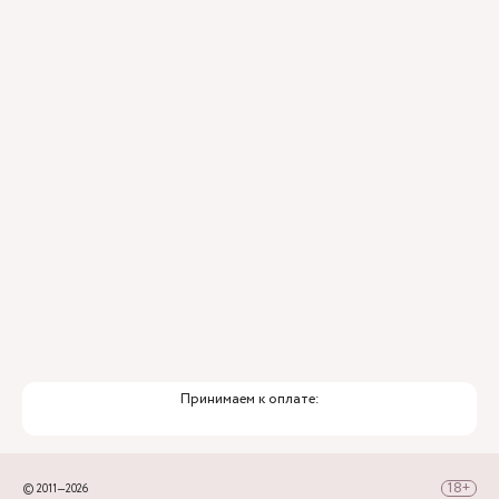
Контроль всех этапов лечения с помощью
ИИ
Привлечение федеральных экспертов
Премиальный уровень сервиса
Служба заботы о пациентах
Принимаем к оплате:
© 2011—2026