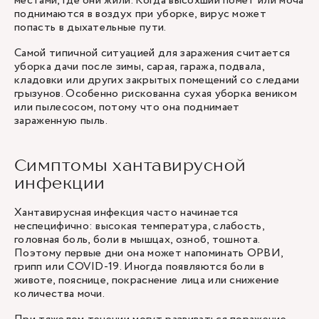
местами, где они жили. Когда высохший помет или моча
поднимаются в воздух при уборке, вирус может
попасть в дыхательные пути.
Самой типичной ситуацией для заражения считается
уборка дачи после зимы, сарая, гаража, подвала,
кладовки или других закрытых помещений со следами
грызунов. Особенно рискованна сухая уборка веником
или пылесосом, потому что она поднимает
зараженную пыль.
Симптомы хантавирусной
инфекции
Хантавирусная инфекция часто начинается
неспецифично: высокая температура, слабость,
головная боль, боли в мышцах, озноб, тошнота.
Поэтому первые дни она может напоминать ОРВИ,
грипп или COVID-19. Иногда появляются боли в
животе, пояснице, покраснение лица или снижение
количества мочи.