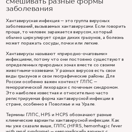
смешивать разные формы
заболевания
Хантавирусная инфекция — это группа вирусных
заболеваний, вызываемых хантавирусами. Если говорить
проще, то человек заражается вирусом, который
обычно циркулирует среди диких грызунов, а болезнь
может поражать сосуды, почки или легкие.
Хантавирусы называют «природно-очаговыми»
инфекциями, потому что они постоянно существуют в
определенных природных зонах вместе со своими
животными-хозяевами. У разных вирусов есть свои
виды грызунов и свои географические районы. Для
России особенно важен контекст ГЛПС —
геморрагической лихорадки с почечным синдромом.
Это наиболее известная и относительно часто
регистрируемая форма хантавирусной инфекции в
стране, особенно в Поволжье и на Урале.
Термины ГЛПС, HPS и HCPS обозначают разные
клинические варианты хантавирусной инфекции. Как
мы уже сказали выше, ГЛПС (HFRS, hemorrhagic fever
with renal syndrome) — «евразийский» вариант с