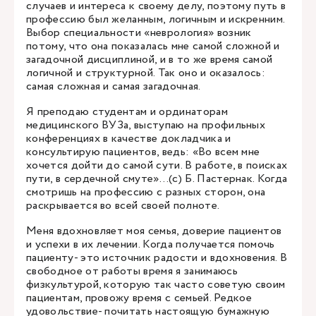
случаев и интереса к своему делу, поэтому путь в
профессию был желанным, логичным и искренним.
Выбор специальности «неврология» возник
потому, что она показалась мне самой сложной и
загадочной дисциплиной, и в то же время самой
логичной и структурной. Так оно и оказалось:
самая сложная и самая загадочная.
Я преподаю студентам и ординаторам
медицинского ВУЗа, выступаю на профильных
конференциях в качестве докладчика и
консультирую пациентов, ведь: «Во всем мне
хочется дойти до самой сути. В работе, в поисках
пути, в сердечной смуте»…(с) Б. Пастернак. Когда
смотришь на профессию с разных сторон, она
раскрывается во всей своей полноте.
Меня вдохновляет моя семья, доверие пациентов
и успехи в их лечении. Когда получается помочь
пациенту- это источник радости и вдохновения. В
свободное от работы время я занимаюсь
физкультурой, которую так часто советую своим
пациентам, провожу время с семьей. Редкое
удовольствие- почитать настоящую бумажную