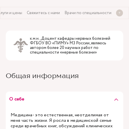
слуги и цены
Свяжитесь с нами
Врачи по специальности
к.м.н., Доцент кафедры нервных болезней
ФГБОУ ВО «ПИМУ» МЗ России, являюсь
автором более 20 научных работ по
специальности «нервные болезни»
Общая информация
О себе
Медицина- это естественная, неотделимая от
меня часть жизни. Я росла в медицинской семье
среди врачебных книг, обсуждений клинических