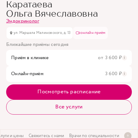
Каратаева
Ольга Вячеславовна
Эндокринолог
ул. Маршала Малиновского, д. 13
онлайн приём
Ближайшие приёмы сегодня
Приём в клинике
от 3 600 ₽
i
Онлайн-приём
3 600 ₽
i
Посмотреть расписание
Все услуги
слуги и цены
Свяжитесь с нами
Врачи по специальности