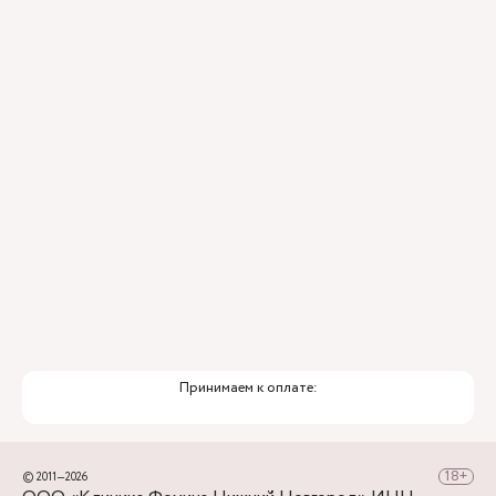
Контроль всех этапов лечения с помощью
ИИ
Привлечение федеральных экспертов
Премиальный уровень сервиса
Служба заботы о пациентах
Принимаем к оплате:
© 2011—2026